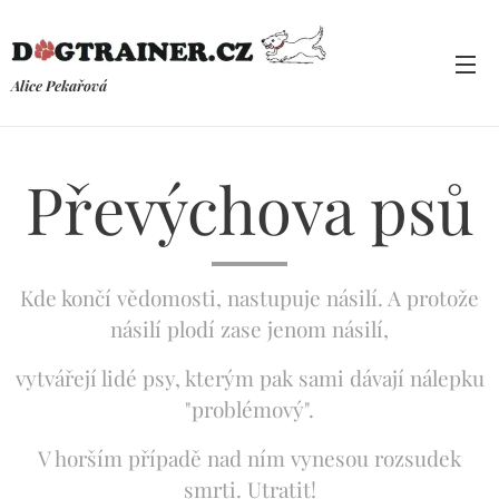
Alice Pekařová
Převýchova psů
Kde končí vědomosti, nastupuje násilí. A protože
násilí plodí zase jenom násilí,
vytvářejí lidé psy, kterým pak sami dávají nálepku
"problémový".
V horším případě nad ním vynesou rozsudek
smrti. Utratit!