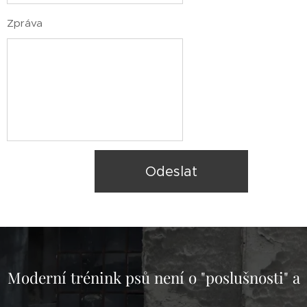
Zpráva
Odeslat
Moderní
trénink
psů
není
o
"
poslušnosti
"
a