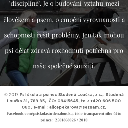
"
disciplíně
".
Je
o budování
vztahu
mezi
člověkem
a
psem
,
o
emoční
vyrovnanosti
a
schopnosti
řešit
problémy
.
Jen
tak
mohou
psi
dělat
zdravá
rozhodnutí
potřebná
pro
naše
společné
soužití
.
© 2017
Psí škola a psinec Studená Loučka, z.s.,
.
Studená
Loučka 31, 789 85, IČO: 09415645, tel.: +420 606 500
060, e-mail: alicepekarova@seznam.cz,
Facebook.com/psiskolastudenaloucka, číslo transparentního účtu
psince: 2501868026 / 2010