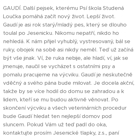
GAUDÍ. Další pejsek, kterému Psí škola Studená
Loučka pomáhá začít nový život. Lepší život.
Gaudí je asi rok starý/mladý pes, který se dlouho
toulal po Jesenicku. Nikomu nepatří, nikdo ho
nehledá. K nám přijel vyhublý, vystresovaný, bál se
ruky, obojek na sobě asi nikdy neměl. Teď už začíná
být vše jinak. Ví, že ruka nebije, ale hladí, ví, jak se
jmenuje, naučil se vycházet s ostatními psy a
pomalu pracujeme na výcviku. Gaudí je neskutečně
vděčný a svého pána bude milovat. Je docela akční,
takže by se více hodil do domu se zahradou a k
lidem, kteří se mu budou aktivně věnovat. Po
skončení výcviku a všech veterinárních procedur
bude Gaudí hledat ten nejlepší domov pod
sluncem. Pokud Vám už teď padl do oka,
kontaktujte prosím Jesenické tlapky, z.s., paní